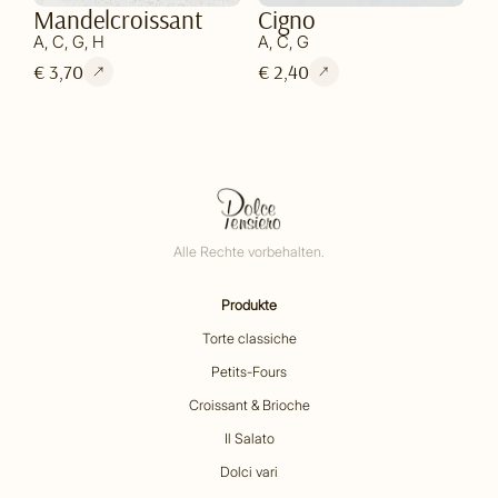
Mandelcroissant
Cigno
A, C, G, H
A, C, G
€ 3,70
€ 2,40
Alle Rechte vorbehalten.
Produkte
Torte classiche
Petits-Fours
Croissant & Brioche
Il Salato
Dolci vari