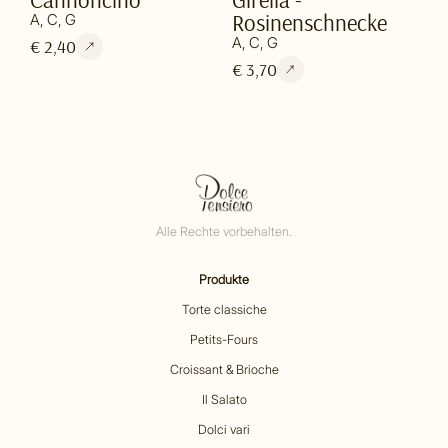
Rosinenschnecke
A, C, G
A, C, G
€ 2,40
€ 3,70
Alle Rechte vorbehalten.
Produkte
Torte classiche
Petits-Fours
Croissant & Brioche
Il Salato
Dolci vari