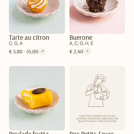
Tarte au citron
Buerone
C, G, A
A, C, G, H, E
€ 5,80 - 55,00
€ 2,40
Roulade frutta
Box Petits-Fours