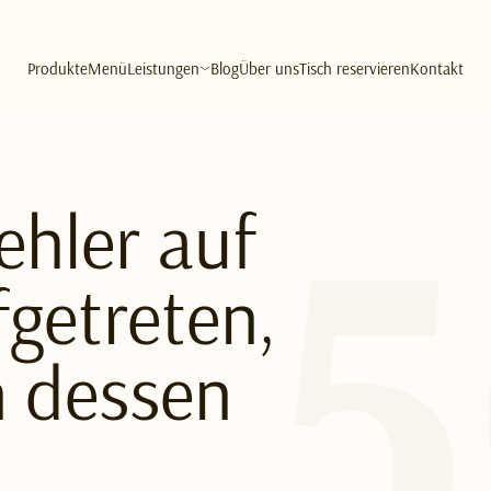
Produkte
Menü
Leistungen
Blog
Über uns
Tisch reservieren
Kontakt
Fehler auf
getreten,
n dessen