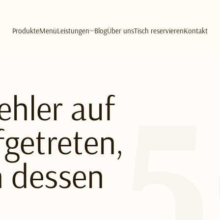
Produkte
Menü
Leistungen
Blog
Über uns
Tisch reservieren
Kontakt
Fehler auf
getreten,
n dessen