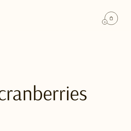
0
cranberries