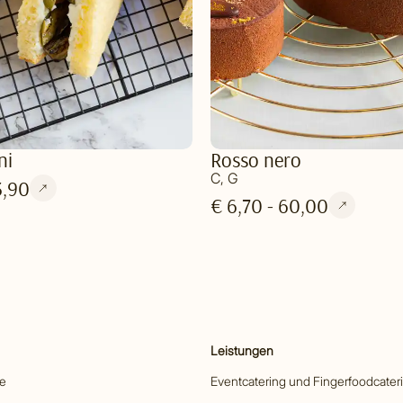
ni
Rosso nero
C, G
3,90
€ 6,70 - 60,00
Leistungen
he
Eventcatering und Fingerfoodcater