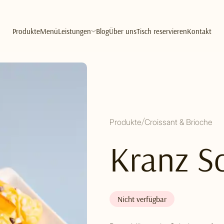
Produkte
Menü
Leistungen
Blog
Über uns
Tisch reservieren
Kontakt
Produkte
Croissant & Brioche
Kranz S
Nicht verfügbar