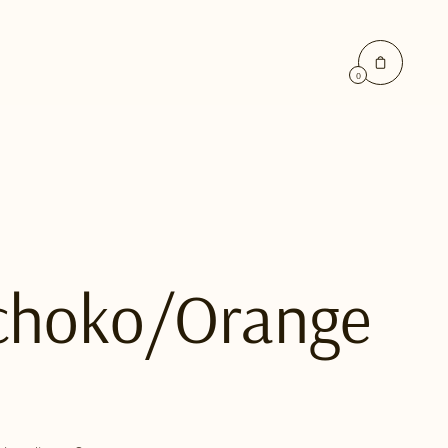
0
choko/Orange