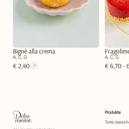
Bignè alla crema
Fragolim
A, C, G
A, C, G
€ 2,40
€ 6,70 - 
Produkte
Torte classic