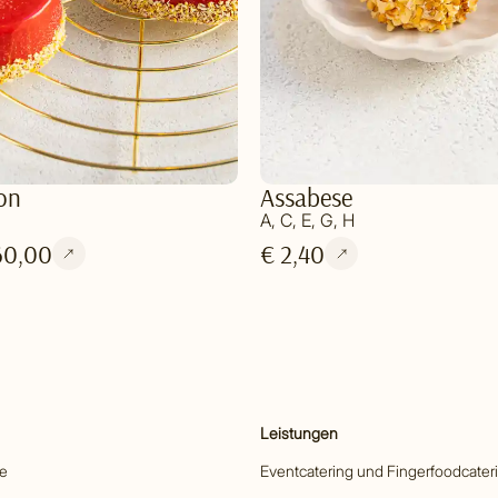
on
Assabese
A, C, E, G, H
60,00
€ 2,40
Leistungen
he
Eventcatering und Fingerfoodcater