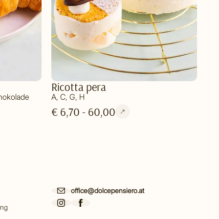
Ricotta pera
chokolade
A, C, G, H
€ 6,70 - 60,00
office@dolcepensiero.at
ing