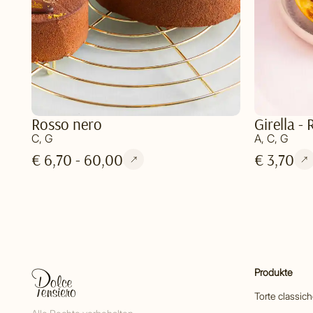
Rosso nero
Girella -
C, G
A, C, G
€ 6,70 - 60,00
€ 3,70
Produkte
Torte classic