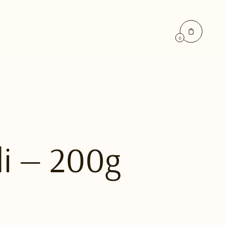
0
di — 200g