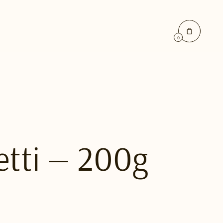
0
etti — 200g