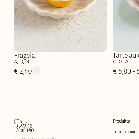
Fragola
Tarte au 
A, C, G
C, G, A
€ 2,40
€ 5,80 - 
Produkte
Torte classic