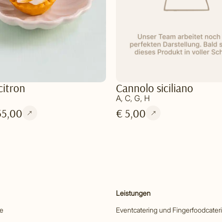
citron
Cannolo siciliano
A, C, G, H
55,00
€ 5,00
Leistungen
he
Eventcatering und Fingerfoodcater