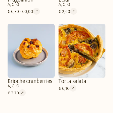
A, C, G
A, C, G
€ 6,70 - 60,00
€ 2,40
Brioche cranberries
Torta salata
A, C, G
€ 6,10
€ 3,70