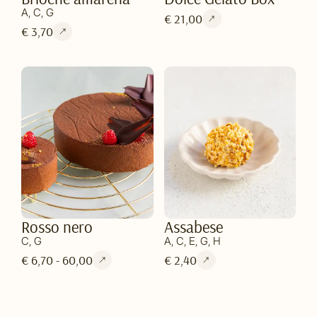
A, C, G
€ 21,00
€ 3,70
Rosso nero
Assabese
C, G
A, C, E, G, H
€ 6,70 - 60,00
€ 2,40