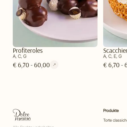
Profiteroles
Scacchie
A, C, G
A, C, E, G
€ 6,70 - 60,00
€ 6,70 - 
Produkte
Torte classic