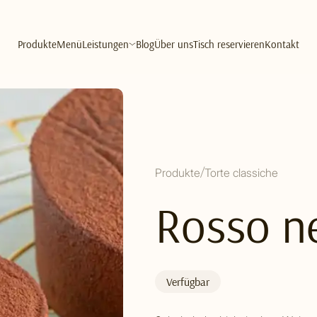
Produkte
Menü
Leistungen
Blog
Über uns
Tisch reservieren
Kontakt
Produkte
Torte classiche
Rosso n
Verfügbar