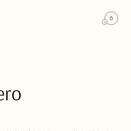
0
ero