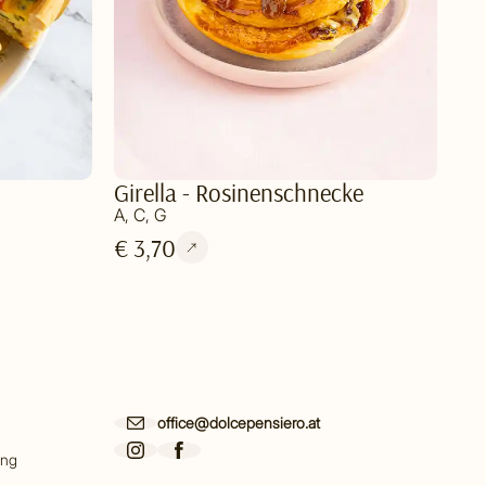
Girella - Rosinenschnecke
A, C, G
€ 3,70
office@dolcepensiero.at
ing