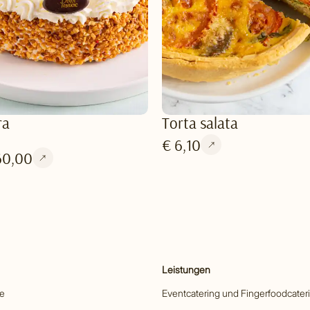
ra
Torta salata
€ 6,10
60,00
Leistungen
he
Eventcatering und Fingerfoodcater